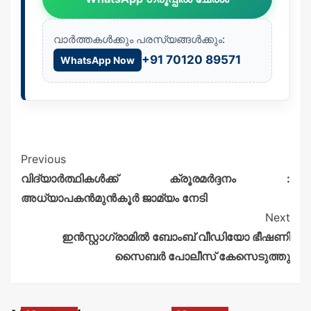
വാർത്തകൾക്കും പരസ്യങ്ങൾക്കും:
+91 70120 89571
WhatsApp Now
Previous
വിദ്യാർത്ഥികൾക്ക് ക്രൂരമർദ്ദനം :
അധ്യാപകൻമുൻകൂർ ജാമ്യം നേടി
Next
ഇൻസ്റ്റാഗ്രാമിൽ ബോംബ് വീഡിയോ ഭീഷണി
സൈബർ പോലീസ് കേസെടുത്തു