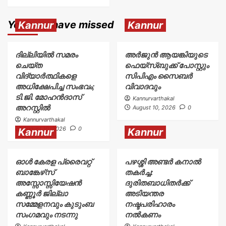
You may have missed
Kannur
Kannur
ദില്ലിയിൽ സമരം
അര്‍ജുന്‍ ആയങ്കിയുടെ
ചെയ്ത
ഫെയ്‌സ്ബുക്ക് പോസ്റ്റും
വിദ്യാർത്ഥികളെ
സിപിഎം സൈബര്‍
അധിക്ഷേപിച്ച സംഭവം;
വിവാദവും
ടി.ജി. മോഹൻദാസ്
Kannurvarthakal
അറസ്റ്റിൽ
August 10, 2026
0
Kannurvarthakal
August 10, 2026
0
Kannur
Kannur
ഓൾ കേരള പ്രൈവറ്റ്
പഴശ്ശി അണ്ടർ കനാൽ
ബാങ്കേഴ്‌സ്
തകർച്ച:
അസ്സോസ്സിയേഷൻ
ദുരിതബാധിതർക്ക്‌
കണ്ണൂർ ജില്ലാ
അടിയന്തര
സമ്മേളനവും കുടുംബ
നഷ്ടപരിഹാരം
സംഗമവും നടന്നു
നൽകണം