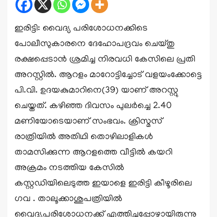
ഇരിട്ടി: വൈദ്യ പരിശോധനക്കിടെ
പോലീസുകാരനെ ദേഹോപദ്രവം ചെയ്തു
രക്ഷപ്പെടാൻ ശ്രമിച്ച നിരവധി കേസിലെ പ്രതി
അറസ്റ്റിൽ. ആറളം മാറോട്ടിച്ചോട് വളയംക്കോട്ടെ
പി.വി. ഉദയകുമാറിനെ(39) യാണ് അറസ്റ്റു
ചെയ്തത്. കഴിഞ്ഞ ദിവസം പുലർച്ചെ 2.40
മണിയോടെയാണ് സംഭവം. ക്രിസ്മസ്
രാത്രിയിൽ അതിഥി തൊഴിലാളികൾ
താമസിക്കുന്ന ആറളത്തെ വീട്ടിൽ കയറി
അക്രമം നടത്തിയ കേസിൽ
കസ്റ്റഡിയിലെടുത്ത ഇയാളെ ഇരിട്ടി കീഴൂരിലെ
ഗവ . താലൂക്കാശുപത്രിയിൽ
വൈദ്യപരിശോധനക്ക് എത്തിച്ചപ്പോഴായിരുന്നു