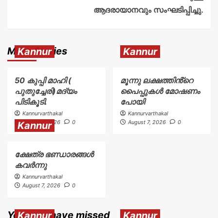
ആദരായാനവും സംഘടിപ്പിച്ചു.
More Stories
Kannur
Kannur
50 കുപ്പി മാഹി (
മൂന്നു ലക്ഷത്തിൻ്റെ
പുതുച്ചേരി)മദ്യം
പൈപ്പുകൾ മോഷണം
പിടികൂടി.
പോയി
Kannurvarthakal
Kannurvarthakal
August 7, 2026
0
August 7, 2026
0
Kannur
ക്ഷേത്ര ഭണ്ഡാരങ്ങൾ
കവർന്നു
Kannurvarthakal
August 7, 2026
0
You may have missed
Kannur
Kannur