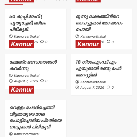
50 കുപ്പി മാഹി (
മൂന്നു ലക്ഷത്തിൻ്റെ
പുതുച്ചേരി)മദ്യം
പൈപ്പുകൾ മോഷണം
പിടികൂടി.
പോയി
Kannurvarthakal
Kannurvarthakal
August 7, 2026
0
August 7, 2026
0
Kannur
Kannur
ക്ഷേത്ര ഭണ്ഡാരങ്ങൾ
18 ഗ്രാംഎംഡി എം
കവർന്നു
എയുമായി രണ്ടു പേർ
അറസ്റ്റിൽ
Kannurvarthakal
August 7, 2026
0
Kannurvarthakal
August 7, 2026
0
Kannur
വെള്ളം ചോദിച്ചെത്തി
വീട്ടമ്മയുടെ മാല
പൊട്ടിച്ചോടിയ പ്രതിയെ
നാട്ടുകാർ പിടികൂടി
Kannurvarthakal