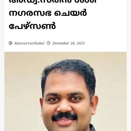
അഡ്വ.സരിൻ ശശി
നഗരസഭ ചെയർ
പേഴ്സൺ
Kannurvarthakal
December 26, 2025