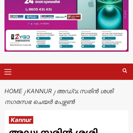
HOME
KANNUR
അഡ്വ.സരിൻ ശശി
നഗരസഭ ചെയർ പേഴ്സൺ
Kannur