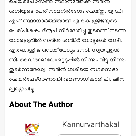
ചെയർപേഴ്സൺ സ്ഥാനത്തേക്ക് സരിൻ
ശശിയുടെ പേര് നാമനിർദേശം ചെയ്തു. യു.ഡി
എഫ് സ്ഥാനാർത്ഥിയായി ഏ.കെ.ശ്രീജയുടെ
പേര് പി.കെ. ദിനൂപ് നിർദേശിച്ചു തുടർന്ന് നടന്ന
വോട്ടെടുപ്പിൽ സരിൻ ശശി35 വോട്ടുകൾ നേടി.
എ.കെ.ശ്രീജ ഒമ്പത് വോട്ടും നേടി. സ്വതന്ത്രൻ
സി. വൈശാഖ് വോട്ടെടുപ്പിൽ നിന്നും വിട്ടു നിന്നു.
തുടർന്ന്അഡ്വ. സരിൻ ശശിയെ നഗരസഭാ
ചെയർപേഴ്സണായി വരണാധികാരി പി. ഷീന
പ്രഖ്യാപിച്ചു
About The Author
Kannurvarthakal