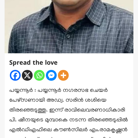
Spread the love
പയ്യന്നൂർ : പയ്യന്നൂർ നഗരസഭ ചെയർ
പേഴ്സണായി അഡ്വ. സരിൻ ശശിയെ
തിരഞ്ഞെടുത്തു. ഇന്ന് രാവിലെവരണാധികാരി
പി. ഷീനയുടെ മുമ്പാകെ നടന്ന തിരഞ്ഞെടുപ്പിൽ
എൽഡിഎഫിലെ കൗൺസിലർ എം.രാമകൃഷ്ണൻ