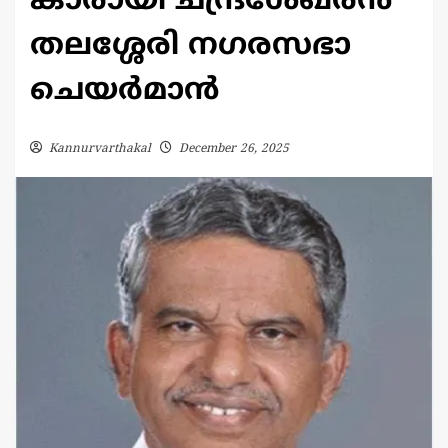
കാരായി ചന്ദ്രശേഖരൻ
തലശ്ശേരി നഗരസഭാ
ചെയർമാൻ
Kannurvarthakal
December 26, 2025