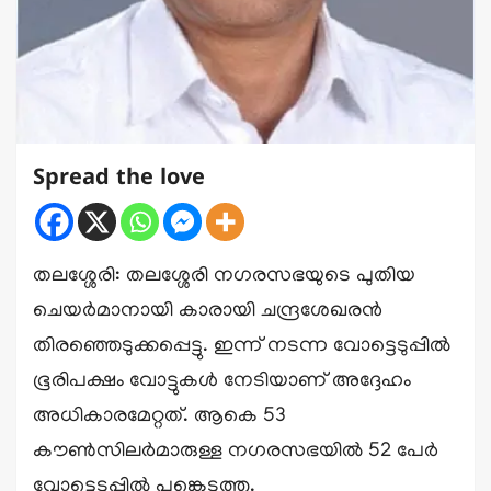
Spread the love
തലശ്ശേരി: തലശ്ശേരി നഗരസഭയുടെ പുതിയ
ചെയർമാനായി കാരായി ചന്ദ്രശേഖരൻ
തിരഞ്ഞെടുക്കപ്പെട്ടു. ഇന്ന് നടന്ന വോട്ടെടുപ്പിൽ
ഭൂരിപക്ഷം വോട്ടുകൾ നേടിയാണ് അദ്ദേഹം
അധികാരമേറ്റത്. ആകെ 53
കൗൺസിലർമാരുള്ള നഗരസഭയിൽ 52 പേർ
വോട്ടെടുപ്പിൽ പങ്കെടുത്തു.