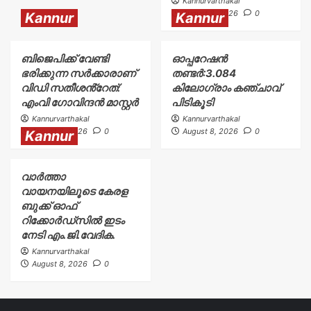
Kannurvarthakal
August 8, 2026
0
Kannur
Kannur
ബിജെപിക്ക് വേണ്ടി
ഓപ്പറേഷൻ
ഭരിക്കുന്ന സർക്കാരാണ്
തണ്ടർ:3.084
വിഡി സതീശൻ്റേത്:
കിലോഗ്രാം കഞ്ചാവ്
എംവി ഗോവിന്ദൻ മാസ്റ്റർ
പിടികൂടി
Kannurvarthakal
Kannurvarthakal
August 8, 2026
0
August 8, 2026
0
Kannur
വാർത്താ
വായനയിലൂടെ കേരള
ബുക്ക് ഓഫ്
റിക്കോർഡ്സിൽ ഇടം
നേടി എം.ജി.വേദിക.
Kannurvarthakal
August 8, 2026
0