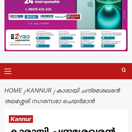
HOME
KANNUR
കാരായി ചന്ദ്രശേഖരൻ
തലശ്ശേരി നഗരസഭാ ചെയർമാൻ
Kannur