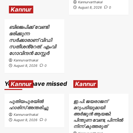
Kannurvarthakal
August 8, 2026
0
Kannur
ബിജെപിക്ക് വേണ്ടി
ഭരിക്കുന്ന
സർക്കാരാണ് വിഡി
സതീശൻ്റേത്: എംവി
ഗോവിന്ദൻ മാസ്റ്റർ
Kannurvarthakal
August 8, 2026
0
You may have missed
Kannur
Kannur
പുതിയപുരയിൽ
ഇ.പി. ജയരാജന്
ഹാരിസ് അന്തരിച്ചു
മറുപടിയുമായി
അർജുൻ ആയങ്കി:
Kannurvarthakal
പിന്തുണ വേണ്ട, പിന്നിൽ
August 8, 2026
0
നിന്ന് കുത്തരുത്