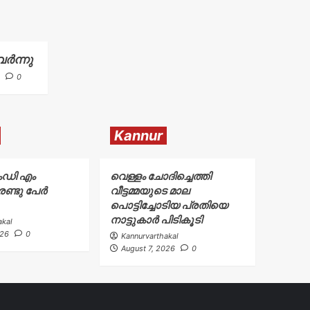
ർന്നു
0
Kannur
ംഡി എം
വെള്ളം ചോദിച്ചെത്തി
ണ്ടു പേർ
വീട്ടമ്മയുടെ മാല
പൊട്ടിച്ചോടിയ പ്രതിയെ
നാട്ടുകാർ പിടികൂടി
akal
026
0
Kannurvarthakal
August 7, 2026
0