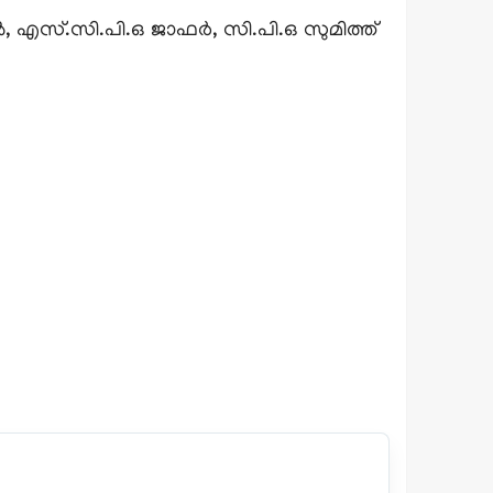
്.സി.പി.ഒ ജാഫർ, സി.പി.ഒ സുമിത്ത്