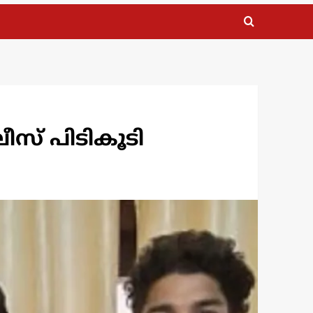
സ് പിടികൂടി