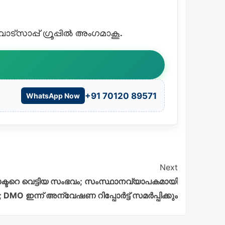
്സാപ്പ് ഗ്രൂപ്പിൽ അംഗമാകൂ.
+91 70120 89571
WhatsApp Now
Next
ക്ടറെ വെട്ടിയ സംഭവം; സംസ്ഥാനവ്യാപകമായി
DMO ഇന്ന് അന്വേഷണ റിപ്പോർട്ട് സമർപ്പിക്കും