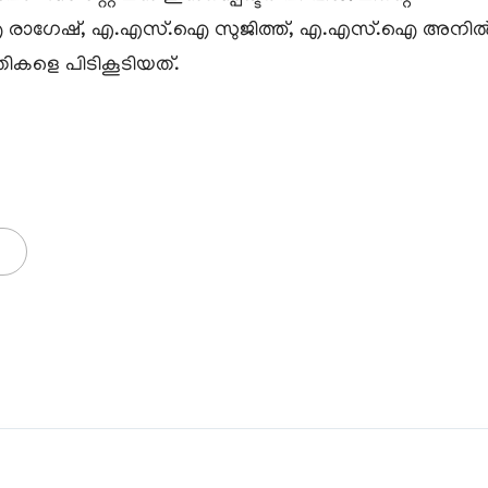
രാഗേഷ്, എ.എസ്.ഐ സുജിത്ത്, എ.എസ്.ഐ അനിൽ, എസ
തികളെ പിടികൂടിയത്.