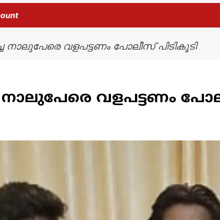
count
്ച നാലുപേരെ വളപട്ടണം പോലീസ് പിടികൂടി
 നാലുപേരെ വളപട്ടണം പോലീ