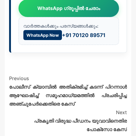
WhatsApp ഗ്രൂപ്പിൽ ചേരാം
വാർത്തകൾക്കും പരസ്യങ്ങൾക്കും:
+91 70120 89571
WhatsApp Now
Previous
പോലീസ് ക്യാമ്പിൽ അതിക്രമിച്ച് കടന്ന് പിറന്നാൾ
ആഘോഷിച്ച് സമൂഹമാധ്യമത്തിൽ പ്രചരിപ്പിച്ച
അഞ്ചുപേർക്കെതിരെ കേസ്
Next
പ്രകൃതി വിരുദ്ധ പീഡനം യുവാവിനെതിര
പോക്സോ കേസ്