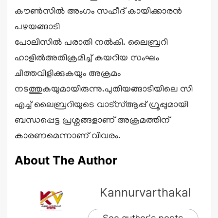
കൗൺസിൽ അംഗം സഹീദ് കായിക്കാരൻ
പഴയങ്ങാടി
പോലിസിൽ പരാതി നൽകി. ലൈബ്രറി
ഹാളിൽഅതിക്രമിച്ച് കയറിയ സംഘം
ചീത്തവിളിക്കുകയും അക്രമം
നടത്തുകയുമായിരുന്നു.പുതിയങ്ങാടിയിലെ സി
എച്ച് ലൈബ്രറിയുടെ വാട്സ്ആപ്പ് ഗ്രൂപ്പുമായി
ബന്ധപ്പെട്ട പ്രശ്നങ്ങളാണ് അക്രമത്തിന്
കാരണമെന്നാണ് വിവരം.
About The Author
Kannurvarthakal