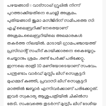
പഴയങ്ങാടി : വാട്സാപ്പ് ഗ്രൂപ്പിൽ നിന്ന്
പുറത്താക്കിയതിനെ ചൊല്ലി അക്രമം.
പുതിയങ്ങാടി ജുമാ മസ്ജിദിന് സമീപത്തെ സി
എച്ച് ലൈബ്രറിക്ക് നേരെയാണ്
അക്രമം.ലൈബ്രറിയിലെ അലമാരകൾ
തകർത്ത നിലയിൽ. മാടായി ഗ്രാമപഞ്ചായത്ത്
പ്രസിഡൻ്റ് സഹീദ് കായിക്കാരനെ കൈയ്യേറ്റം
ചെയ്യാനും ശ്രമം .രണ്ട് പേർക്ക് പരിക്കേറ്റു.
ഇന്നലെ രാത്രി 10 മണിയോടെയാണ് സംഭവം.
പന്ത്രണ്ടാം വാർഡ് മുസ്ലിം ലീഗ് സെക്രട്ടറി
മുഹമ്മദ് കുഞ്ഞി, പ്രവാസി ലീഗ് സെക്രട്ടറി
മഠത്തിൽ ജബ്ബാർ എന്നിവർക്കാണ് പരിക്കേറ്റത്.
ഇവർ സ്വകാര്യ ആശുപത്രിയിൽ ചികിൽസ
തേടി. സംഭവത്തെ തുടർന്ന് മുസ്ലീം ലീഗ് ദേശീയ