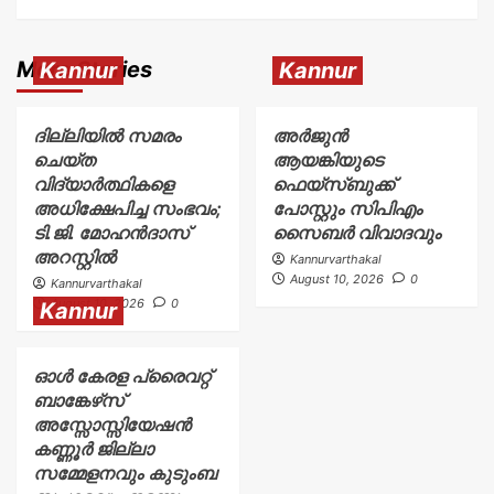
More Stories
Kannur
Kannur
ദില്ലിയിൽ സമരം
അര്‍ജുന്‍
ചെയ്ത
ആയങ്കിയുടെ
വിദ്യാർത്ഥികളെ
ഫെയ്‌സ്ബുക്ക്
അധിക്ഷേപിച്ച സംഭവം;
പോസ്റ്റും സിപിഎം
ടി.ജി. മോഹൻദാസ്
സൈബര്‍ വിവാദവും
അറസ്റ്റിൽ
Kannurvarthakal
August 10, 2026
0
Kannurvarthakal
August 10, 2026
0
Kannur
ഓൾ കേരള പ്രൈവറ്റ്
ബാങ്കേഴ്‌സ്
അസ്സോസ്സിയേഷൻ
കണ്ണൂർ ജില്ലാ
സമ്മേളനവും കുടുംബ