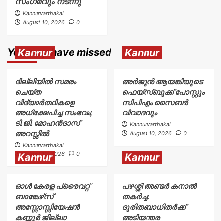
സംഗമവും നടന്നു
Kannurvarthakal
August 10, 2026
0
You may have missed
Kannur
Kannur
ദില്ലിയിൽ സമരം
അര്‍ജുന്‍ ആയങ്കിയുടെ
ചെയ്ത
ഫെയ്‌സ്ബുക്ക് പോസ്റ്റും
വിദ്യാർത്ഥികളെ
സിപിഎം സൈബര്‍
അധിക്ഷേപിച്ച സംഭവം;
വിവാദവും
ടി.ജി. മോഹൻദാസ്
Kannurvarthakal
അറസ്റ്റിൽ
August 10, 2026
0
Kannurvarthakal
August 10, 2026
0
Kannur
Kannur
ഓൾ കേരള പ്രൈവറ്റ്
പഴശ്ശി അണ്ടർ കനാൽ
ബാങ്കേഴ്‌സ്
തകർച്ച:
അസ്സോസ്സിയേഷൻ
ദുരിതബാധിതർക്ക്‌
കണ്ണൂർ ജില്ലാ
അടിയന്തര