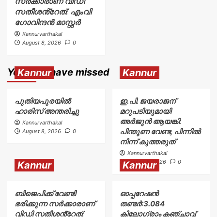
സർക്കാരാണ് വിഡി
സതീശൻ്റേത്: എംവി
ഗോവിന്ദൻ മാസ്റ്റർ
Kannurvarthakal
August 8, 2026
0
You may have missed
Kannur
Kannur
പുതിയപുരയിൽ
ഇ.പി. ജയരാജന്
ഹാരിസ് അന്തരിച്ചു
മറുപടിയുമായി
അർജുൻ ആയങ്കി:
Kannurvarthakal
പിന്തുണ വേണ്ട, പിന്നിൽ
August 8, 2026
0
നിന്ന് കുത്തരുത്
Kannurvarthakal
August 8, 2026
0
Kannur
Kannur
ബിജെപിക്ക് വേണ്ടി
ഓപ്പറേഷൻ
ഭരിക്കുന്ന സർക്കാരാണ്
തണ്ടർ:3.084
വിഡി സതീശൻ്റേത്:
കിലോഗ്രാം കഞ്ചാവ്