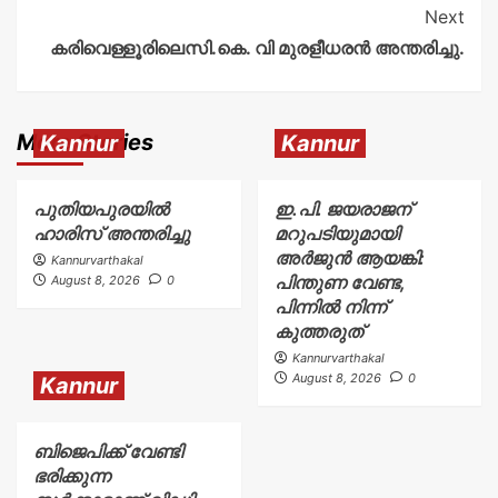
Next
കരിവെള്ളൂരിലെസി.കെ. വി മുരളീധരൻ അന്തരിച്ചു.
More Stories
Kannur
Kannur
പുതിയപുരയിൽ
ഇ.പി. ജയരാജന്
ഹാരിസ് അന്തരിച്ചു
മറുപടിയുമായി
അർജുൻ ആയങ്കി:
Kannurvarthakal
പിന്തുണ വേണ്ട,
August 8, 2026
0
പിന്നിൽ നിന്ന്
കുത്തരുത്
Kannurvarthakal
August 8, 2026
0
Kannur
ബിജെപിക്ക് വേണ്ടി
ഭരിക്കുന്ന