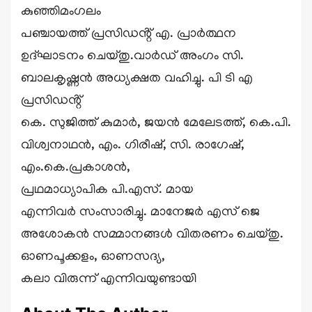
കുഞ്ഞിമംഗലം
പഞ്ചായത്ത് പ്രസിഡൻ്റ് എ. പ്രാർത്ഥന
ഉദ്ഘാടനം ചെയ്തു.വാർഡ് അംഗം സി.
ബാലകൃഷ്ണൻ അധ്യക്ഷത വഹിച്ചു. പി ടി എ
പ്രസിഡൻ്റ്
കെ. സുജിത്ത് കുമാർ, ജയൻ മേലേടത്ത്, കെ.പി.
വിശ്വനാഥൻ, എം. ഗിരീഷ്, സി. രാഗേഷ്,
എം.കെ.പ്രകാശൻ,
പ്രഥമാധ്യാപിക പി.എസ്. മായ
എന്നിവർ സംസാരിച്ചു. മാനേജർ എസ് ജെ
അശോകൻ സമ്മാനങ്ങൾ വിതരണം ചെയ്തു.
ഓണപൂക്കളം, ഓണസദ്യ,
കലാ വിരുന്ന് എന്നിവയുണ്ടായി