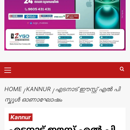
HOME
KANNUR
എടനാട് ഈസ്റ്റ് എൽ പി
സ്കൂൾ ഓണാഘോഷം
Kannur