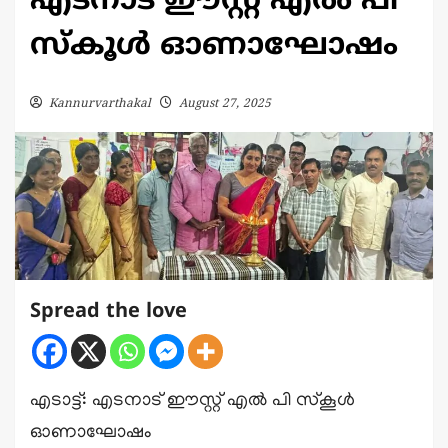
എടനാട് ഈസ്റ്റ് എൽ പി
സ്കൂൾ ഓണാഘോഷം
Kannurvarthakal
August 27, 2025
Spread the love
എടാട്ട്: എടനാട് ഈസ്റ്റ് എൽ പി സ്കൂൾ
ഓണാഘോഷം